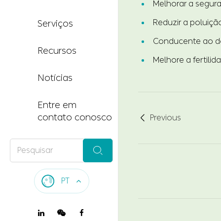
Melhorar a segura
Reduzir a poluiç
Serviços
Conducente ao de
Recursos
Melhore a fertilid
Notícias
Entre em
contato conosco
Previous


PT