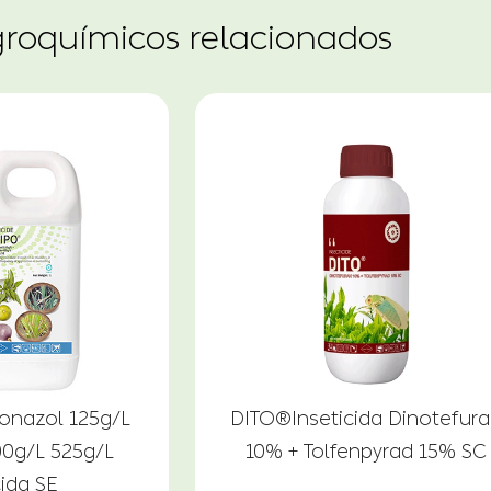
groquímicos relacionados
onazol 125g/L
DITO®Inseticida Dinotefur
400g/L 525g/L
10% + Tolfenpyrad 15% SC
ida SE