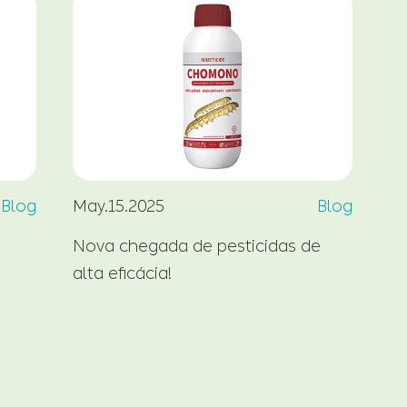
Blog
May.15.2025
Blog
Ma
Nova chegada de pesticidas de
O 
alta eficácia!
fe