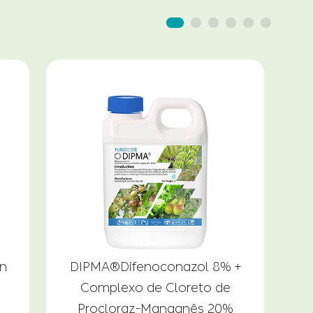
an
DIPMA®Difenoconazol 8% +
Complexo de Cloreto de
Procloraz-Manganês 20%