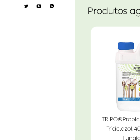

Produtos a
TRIPO®Propic
Triciclazol 
Fungic