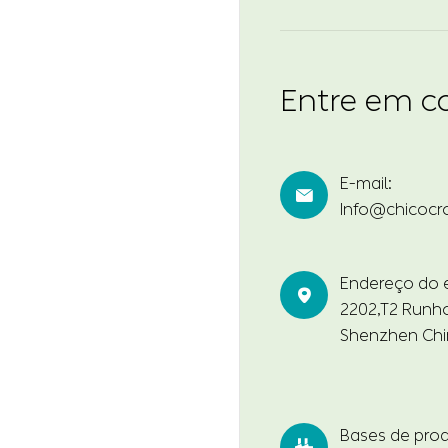
Entre em c
E-mail:

Info@chicocr
Endereço do es

2202,T2 Runho
Shenzhen Chi
Bases de pro
