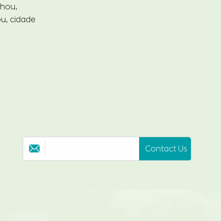
zhou,
ou, cidade
Contact Us
