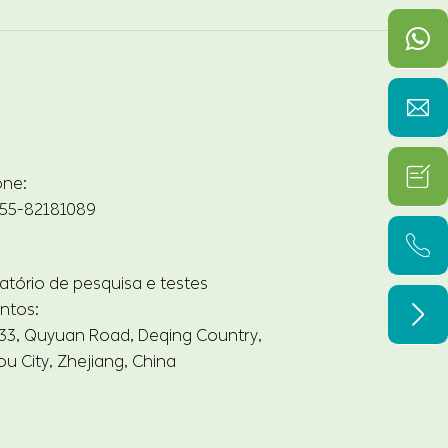


one:
55-82181089

atório de pesquisa e testes
ntos:

33, Quyuan Road, Deqing Country,
u City, Zhejiang, China