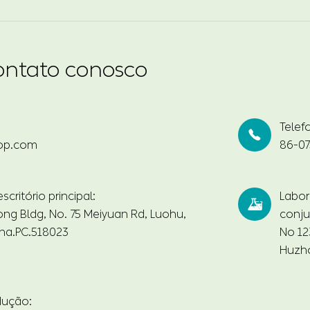
ontato conosco
Telef

op.com
86-07
critório principal:
Labor

ng Bldg, No. 75 Meiyuan Rd, Luohu,
conju
na.PC.518023
No 12
Huzho
dução: