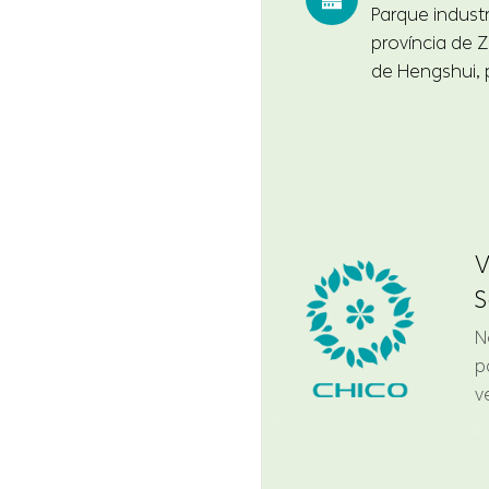
Parque indust
província de Z
de Hengshui, 
V
S
N
p
v