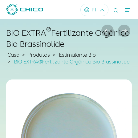




PT
®


BIO EXTRA
Fertilizante Orgânico
Bio Brassinolide
Casa
Produtos
Estimulante Bio
BIO EXTRA®Fertilizante Orgânico Bio Brassinolide