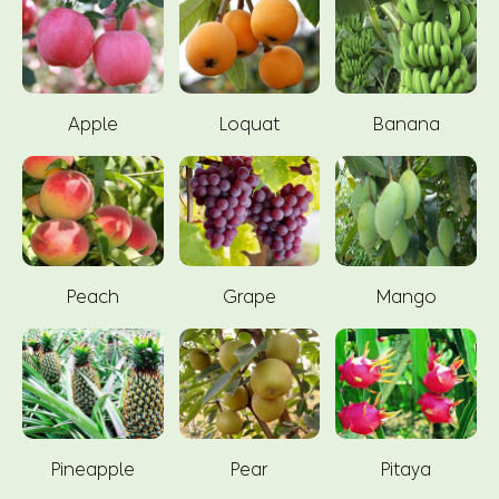
Apple
Loquat
Banana
Peach
Grape
Mango
Pineapple
Pear
Pitaya