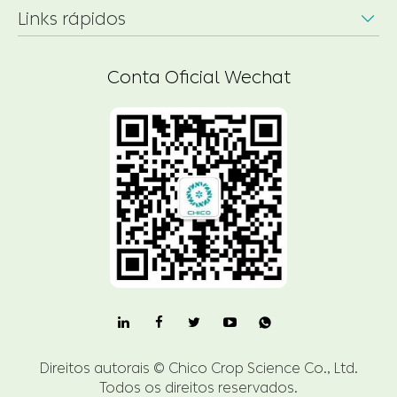
Links rápidos

Conta Oficial Wechat

Direitos autorais ©
Chico Crop Science Co., Ltd.
Todos os direitos reservados.