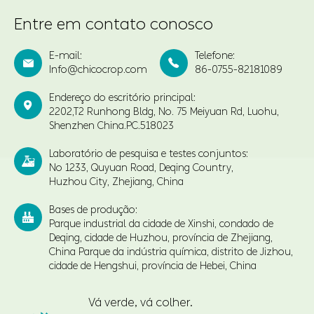
Entre em contato conosco
E-mail:
Telefone:


Info@chicocrop.com
86-0755-82181089
Endereço do escritório principal:

2202,T2 Runhong Bldg, No. 75 Meiyuan Rd, Luohu,
Shenzhen China.PC.518023
Laboratório de pesquisa e testes conjuntos:

No 1233, Quyuan Road, Deqing Country,
Huzhou City, Zhejiang, China
Bases de produção:

Parque industrial da cidade de Xinshi, condado de
Deqing, cidade de Huzhou, província de Zhejiang,
China Parque da indústria química, distrito de Jizhou,
cidade de Hengshui, província de Hebei, China
Vá verde, vá colher.