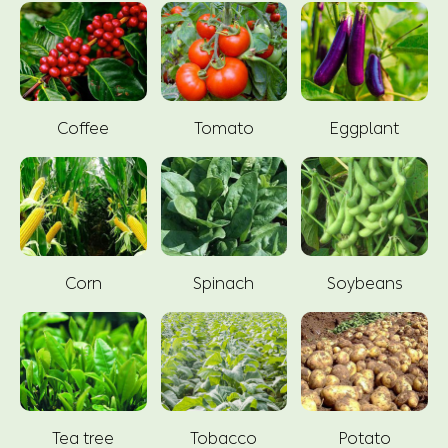
Coffee
Tomato
Eggplant
Corn
Spinach
Soybeans
Tea tree
Tobacco
Potato