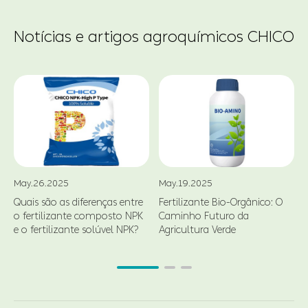
Notícias e artigos agroquímicos CHICO
May.26.2025
May.19.2025
Quais são as diferenças entre
Fertilizante Bio-Orgânico: O
o fertilizante composto NPK
Caminho Futuro da
d
e o fertilizante solúvel NPK?
Agricultura Verde