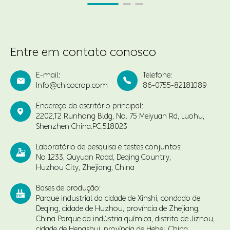
Entre em contato conosco
E-mail:
Telefone:


Info@chicocrop.com
86-0755-82181089
Endereço do escritório principal:

2202,T2 Runhong Bldg, No. 75 Meiyuan Rd, Luohu,
Shenzhen China.PC.518023
Laboratório de pesquisa e testes conjuntos:

No 1233, Quyuan Road, Deqing Country,
Huzhou City, Zhejiang, China
Bases de produção:

Parque industrial da cidade de Xinshi, condado de
Deqing, cidade de Huzhou, província de Zhejiang,
China Parque da indústria química, distrito de Jizhou,
cidade de Hengshui, província de Hebei, China