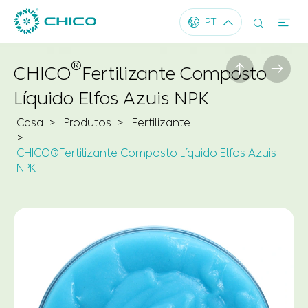




PT
®


CHICO
Fertilizante Composto
Líquido Elfos Azuis NPK
Casa
Produtos
Fertilizante
CHICO®Fertilizante Composto Líquido Elfos Azuis
NPK