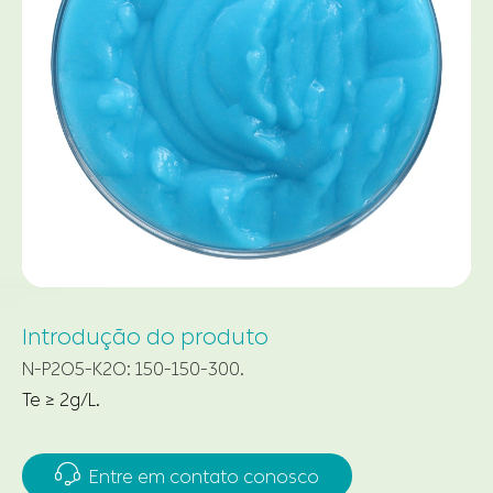
Introdução do produto
N-P2O5-K2O: 150-150-300.
Te ≥ 2g/L.

Entre em contato conosco