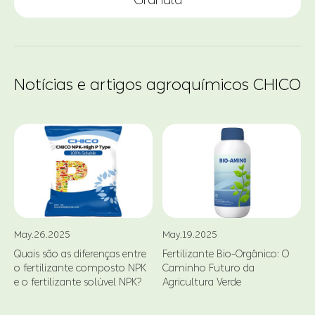
Notícias e artigos agroquímicos CHICO
May.26.2025
May.19.2025
Quais são as diferenças entre
Fertilizante Bio-Orgânico: O
o fertilizante composto NPK
Caminho Futuro da
d
e o fertilizante solúvel NPK?
Agricultura Verde