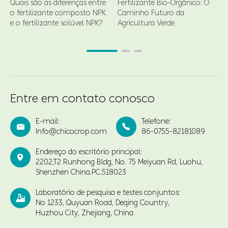
Quais são as diferenças entre
Fertilizante Bio-Orgânico: O
o fertilizante composto NPK
Caminho Futuro da
d
e o fertilizante solúvel NPK?
Agricultura Verde
Entre em contato conosco
E-mail:
Telefone:


Info@chicocrop.com
86-0755-82181089
Endereço do escritório principal:

2202,T2 Runhong Bldg, No. 75 Meiyuan Rd, Luohu,
Shenzhen China.PC.518023
Laboratório de pesquisa e testes conjuntos:

No 1233, Quyuan Road, Deqing Country,
Huzhou City, Zhejiang, China