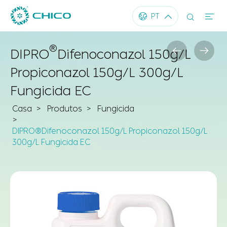




PT
®


DIPRO
Difenoconazol 150g/L
Propiconazol 150g/L 300g/L
Fungicida EC
Casa
Produtos
Fungicida
DIPRO®Difenoconazol 150g/L Propiconazol 150g/L
300g/L Fungicida EC