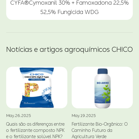
CYFA®Cymoxanil 30% + Famoxadona 22,5%
52,5% Fungicida WDG
Notícias e artigos agroquímicos CHICO
May.26.2025
May.19.2025
Quais são as diferenças entre
Fertilizante Bio-Orgânico: O
o fertilizante composto NPK
Caminho Futuro da
d
e o fertilizante solúvel NPK?
Agricultura Verde