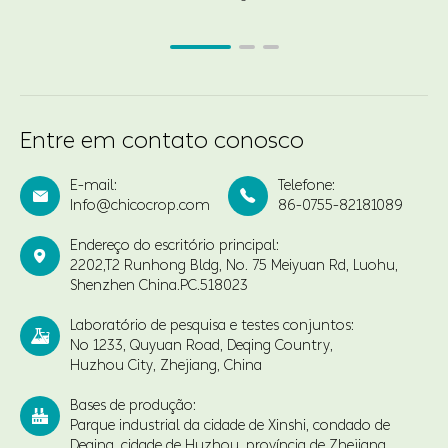
Entre em contato conosco
E-mail:
Telefone:


Info@chicocrop.com
86-0755-82181089
Endereço do escritório principal:

2202,T2 Runhong Bldg, No. 75 Meiyuan Rd, Luohu,
Shenzhen China.PC.518023
Laboratório de pesquisa e testes conjuntos:

No 1233, Quyuan Road, Deqing Country,
Huzhou City, Zhejiang, China
Bases de produção:

Parque industrial da cidade de Xinshi, condado de
Deqing, cidade de Huzhou, província de Zhejiang,