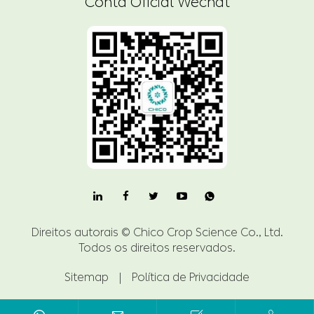
Conta Oficial Wechat

Direitos autorais ©
Chico Crop Science Co., Ltd.
Todos os direitos reservados.
Sitemap
|
Política de Privacidade