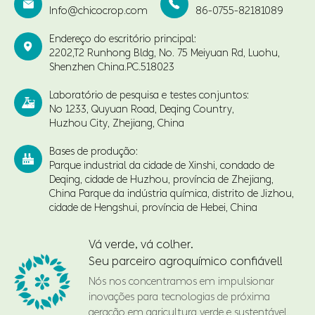


Info@chicocrop.com
86-0755-82181089
Endereço do escritório principal:

2202,T2 Runhong Bldg, No. 75 Meiyuan Rd, Luohu,
Shenzhen China.PC.518023
Laboratório de pesquisa e testes conjuntos:

No 1233, Quyuan Road, Deqing Country,
Huzhou City, Zhejiang, China
Bases de produção:

Parque industrial da cidade de Xinshi, condado de
Deqing, cidade de Huzhou, província de Zhejiang,
China Parque da indústria química, distrito de Jizhou,
cidade de Hengshui, província de Hebei, China
Vá verde, vá colher.
Seu parceiro agroquímico confiável!
Nós nos concentramos em impulsionar
inovações para tecnologias de próxima
geração em agricultura verde e sustentável.