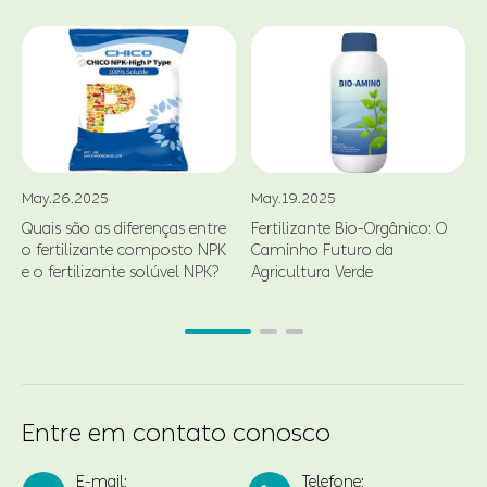
May.26.2025
May.19.2025
Quais são as diferenças entre
Fertilizante Bio-Orgânico: O
o fertilizante composto NPK
Caminho Futuro da
d
e o fertilizante solúvel NPK?
Agricultura Verde
Entre em contato conosco
E-mail:
Telefone: