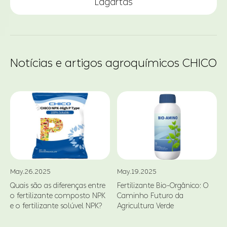
Lagartas
Notícias e artigos agroquímicos CHICO
May.26.2025
May.19.2025
Quais são as diferenças entre
Fertilizante Bio-Orgânico: O
o fertilizante composto NPK
Caminho Futuro da
d
e o fertilizante solúvel NPK?
Agricultura Verde