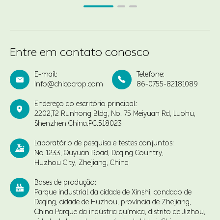
Entre em contato conosco
E-mail:
Telefone:


Info@chicocrop.com
86-0755-82181089
Endereço do escritório principal:

2202,T2 Runhong Bldg, No. 75 Meiyuan Rd, Luohu,
Shenzhen China.PC.518023
Laboratório de pesquisa e testes conjuntos:

No 1233, Quyuan Road, Deqing Country,
Huzhou City, Zhejiang, China
Bases de produção:

Parque industrial da cidade de Xinshi, condado de
Deqing, cidade de Huzhou, província de Zhejiang,
China Parque da indústria química, distrito de Jizhou,