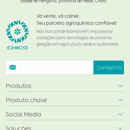
cidade de Hengshui, província de Hebei, China
Vá verde, vá colher.
Seu parceiro agroquímico confiável!
Nós nos concentramos em impulsionar
inovações para tecnologias de próxima
geração em agricultura verde e sustentável.
Contact Us

Produtos

Produto chave

Social Media

Soluções
