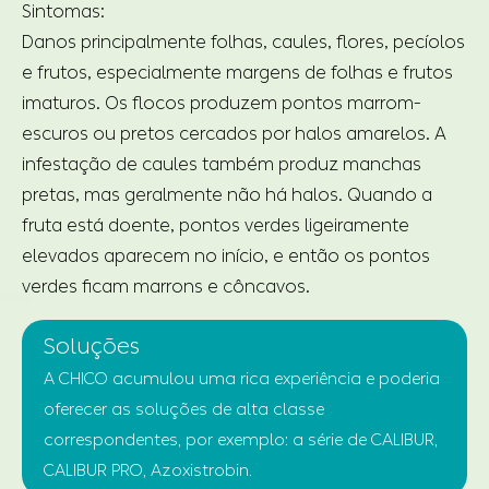
Sintomas:
Danos principalmente folhas, caules, flores, pecíolos
e frutos, especialmente margens de folhas e frutos
imaturos. Os flocos produzem pontos marrom-
escuros ou pretos cercados por halos amarelos. A
infestação de caules também produz manchas
pretas, mas geralmente não há halos. Quando a
fruta está doente, pontos verdes ligeiramente
elevados aparecem no início, e então os pontos
verdes ficam marrons e côncavos.
Soluções
A CHICO acumulou uma rica experiência e poderia
oferecer as soluções de alta classe
correspondentes, por exemplo: a série de CALIBUR,
CALIBUR PRO, Azoxistrobin.