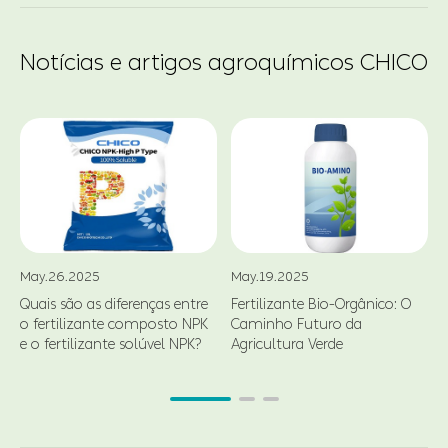
Notícias e artigos agroquímicos CHICO
May.26.2025
May.19.2025
Quais são as diferenças entre
Fertilizante Bio-Orgânico: O
o fertilizante composto NPK
Caminho Futuro da
d
e o fertilizante solúvel NPK?
Agricultura Verde