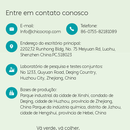
Entre em contato conosco
E-mail:
Telefone:


Info@chicocrop.com
86-0755-82181089
Endereço do escritório principal:

2202,T2 Runhong Bldg, No. 75 Meiyuan Rd, Luohu,
Shenzhen China.PC.518023
Laboratório de pesquisa e testes conjuntos:

No 1233, Quyuan Road, Deqing Country,
Huzhou City, Zhejiang, China
Bases de produção:

Parque industrial da cidade de Xinshi, condado de
Deqing, cidade de Huzhou, província de Zhejiang,
China Parque da indústria química, distrito de Jizhou,
cidade de Hengshui, província de Hebei, China
Vá verde, vá colher.