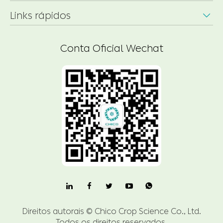
Links rápidos

Conta Oficial Wechat

Direitos autorais ©
Chico Crop Science Co., Ltd.
Todos os direitos reservados.