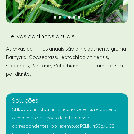
1. ervas daninhas anuais
As ervas daninhas anuais são principalmente grama
Barnyard, Goosegrass, Leptochloa chinensis,
Crabgrass, Purslane, Malachium aquaticum e assim
por diante.
Soluções
CHICO acumulou uma rica experiência e poderia
oferecer as soluções de alta classe
correspondentes, por exemplo: PELIN 450g/L CS