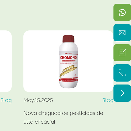




Blog
May.15.2025
Blog
Ma
Nova chegada de pesticidas de
O 
alta eficácia!
fe