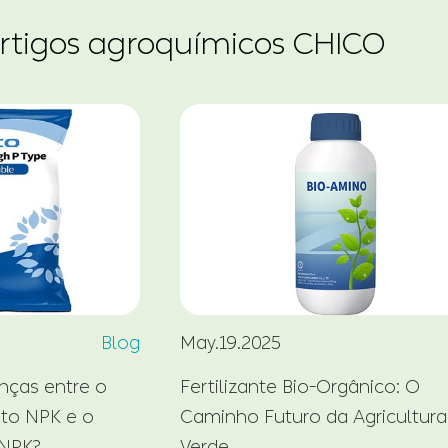
artigos agroquímicos CHICO
Blog
May.19.2025
enças entre o
Fertilizante Bio-Orgânico: O
sto NPK e o
Caminho Futuro da Agricultura
 NPK?
Verde