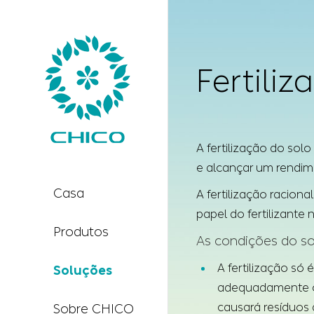
Fertiliz
A fertilização do sol
e alcançar um rendime
Casa
A fertilização racion
papel do fertilizant
Produtos
As condições do so
A fertilização só
Soluções
adequadamente os
causará resíduos 
Sobre CHICO