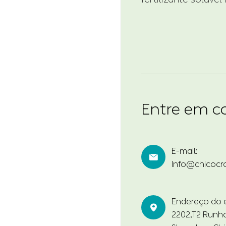
Entre em c
E-mail:

Info@chicocr
Endereço do es

2202,T2 Runho