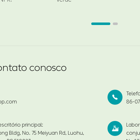
ontato conosco
Telef

op.com
86-07
critório principal:
Labor

ng Bldg, No. 75 Meiyuan Rd, Luohu,
conju