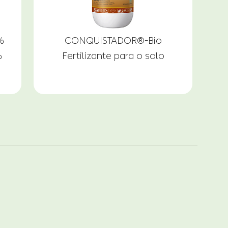
%
CONQUISTADOR®-Bio
%
Fertilizante para o solo
m