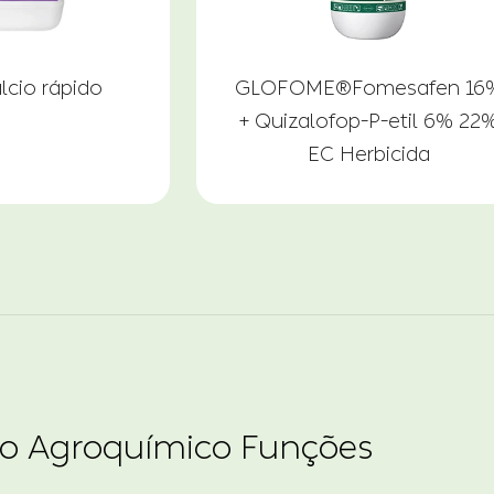
cio rápido
GLOFOME®Fomesafen 16
+ Quizalofop-P-etil 6% 22
EC Herbicida
co Agroquímico Funções