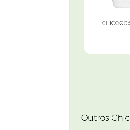
CHICO®Cál
Outros Chi