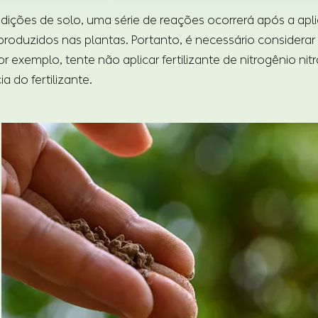
dições de solo, uma série de reações ocorrerá após a aplica
 produzidos nas plantas. Portanto, é necessário considerar 
 exemplo, tente não aplicar fertilizante de nitrogênio nit
ia do fertilizante.