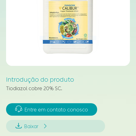
Introdução do produto
Tiodiazol cobre 20% SC.

Entre em contato conosco


Baixar