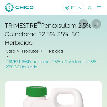




PT
®


TRIMESTRE
Penoxsulam 2,5% +
Quinclorac 22,5% 25% SC
Herbicida
Casa
Produtos
Herbicida
TRIMESTRE®Penoxsulam 2,5% + Quinclorac 22,5%
25% SC Herbicida