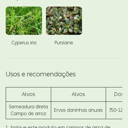
Cyperus iria
Purslane
Usos e recomendações
Alvos
Alvos
Dosa
Semeadura direta
Ervas daninhas anuais
750-120
Campo de arroz
1. Aplique este produto em campos de arroz de