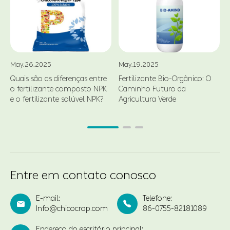
May.26.2025
May.19.2025
Quais são as diferenças entre
Fertilizante Bio-Orgânico: O
o fertilizante composto NPK
Caminho Futuro da
d
e o fertilizante solúvel NPK?
Agricultura Verde
Entre em contato conosco
E-mail:
Telefone:


Info@chicocrop.com
86-0755-82181089
Endereço do escritório principal: